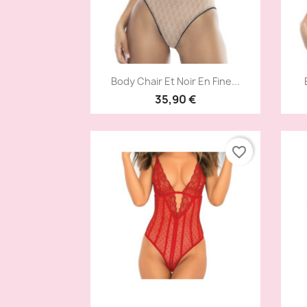
Aperçu rapide

Body Chair Et Noir En Fine...
35,90 €
favorite_border