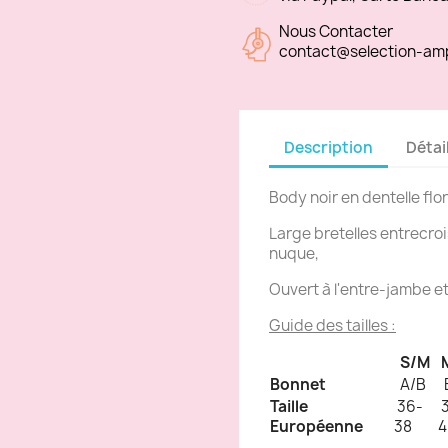
Nous Contacter
contact@selection-am
Description
Détai
Body noir en dentelle flora
Large bretelles entrecroi
nuque,
Ouvert à l'entre-jambe et
Guide des tailles :
S/M
Bonnet
A/B
Taille
36-
3
Européenne
38
4