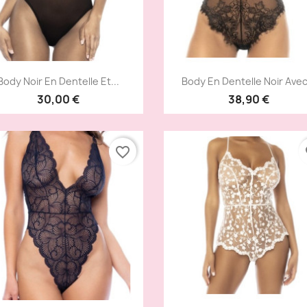
Aperçu rapide
Aperçu rapide


Body Noir En Dentelle Et...
Body En Dentelle Noir Avec.
30,00 €
38,90 €
favorite_border
fa