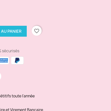
favorite_border
 AU PANIER
 sécurisés
titifs toute l'année
ire et Virement Bancaire