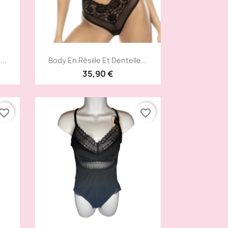
Aperçu rapide

..
Body En Résille Et Dentelle...
35,90 €
vorite_border
favorite_border