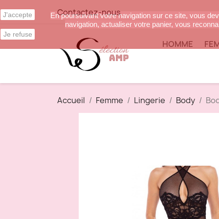
Contactez-nous
J'accepte
En poursuivant votre navigation sur ce site, vous deve
navigation, actualiser votre panier, vous reconnai
Je refuse
HOMME
FE
Accueil
Femme
Lingerie
Body
Bod