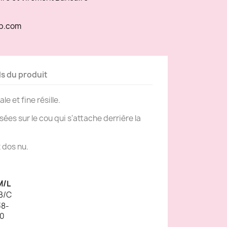
p.com
ls du produit
le et fine résille.
sées sur le cou qui s'attache derrière la
 dos nu.
M/L
B/C
8-
0