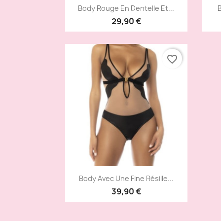
Aperçu rapide

Body Rouge En Dentelle Et...
B
29,90 €
favorite_border
Aperçu rapide

Body Avec Une Fine Résille...
39,90 €