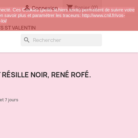
shopping_cart

Panier
(0)
Connexion
nnecté. Ces Cookies (petits fichiers texte) permettent de suivre votre
n savoir plus et paramétrer les traceurs: http://www.cnil.fr/vos-
loi/
S ST VALENTIN
search
 RÉSILLE NOIR, RENÉ ROFÉ.
et 7 jours