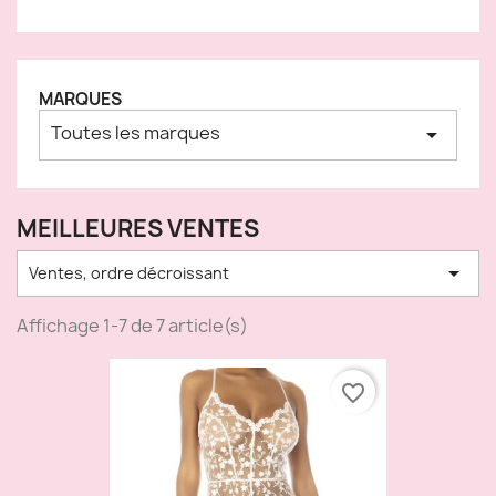
MARQUES
Toutes les marques
arrow_drop_down
MEILLEURES VENTES

Ventes, ordre décroissant
Affichage 1-7 de 7 article(s)
favorite_border