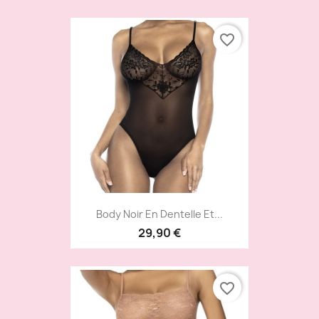
favorite_border
Body Noir En Dentelle Et...
29,90 €
favorite_border