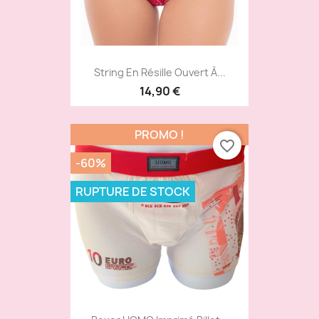
String En Résille Ouvert À...
14,90 €
PROMO !
favorite_border
-60%
RUPTURE DE STOCK