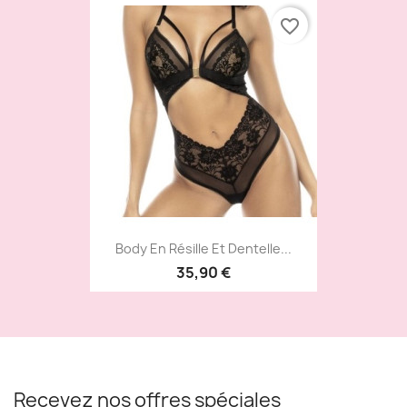
favorite_border
Body En Résille Et Dentelle...
35,90 €
Recevez nos offres spéciales