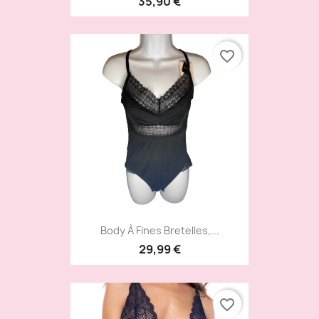
35,90 €
favorite_border
Body À Fines Bretelles,...
29,99 €
favorite_border