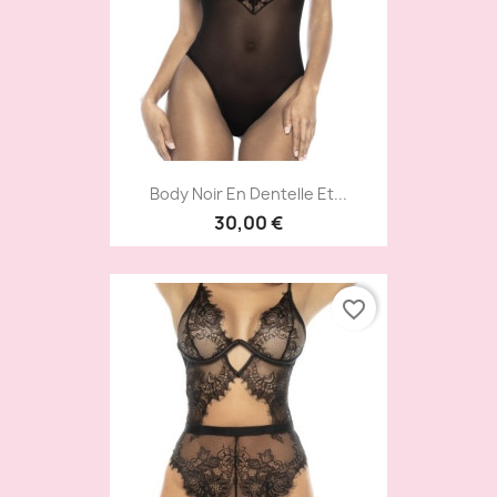
Body Noir En Dentelle Et...
30,00 €
favorite_border