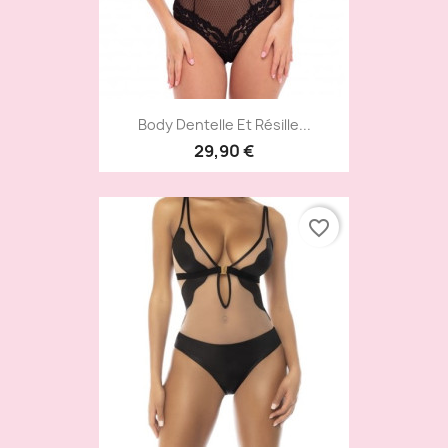
Body Dentelle Et Résille...
29,90 €
favorite_border