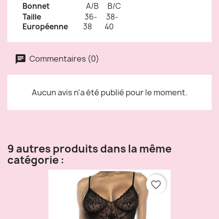
Bonnet
A/B
B/C
Taille
36-
38-
Européenne
38
40
Commentaires (0)
Aucun avis n'a été publié pour le moment.
9 autres produits dans la même
catégorie :
favorite_border