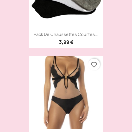
Pack De Chaussettes Courtes...
3,99 €
favorite_border