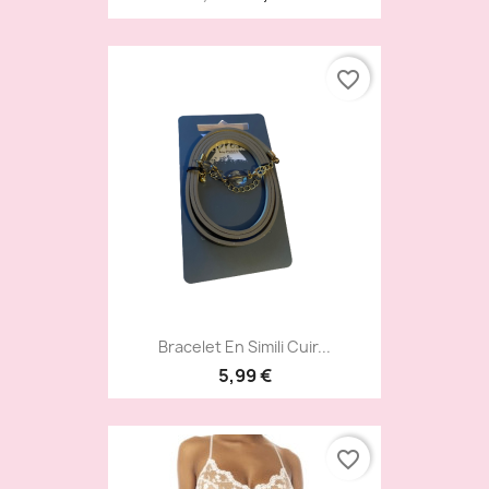
favorite_border
Bracelet En Simili Cuir...
5,99 €
favorite_border