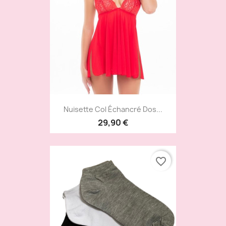
Nuisette Col Échancré Dos...
29,90 €
favorite_border