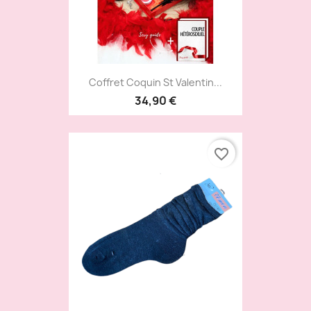
Coffret Coquin St Valentin...
34,90 €
favorite_border