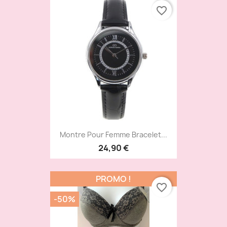
favorite_border
Montre Pour Femme Bracelet...
24,90 €
PROMO !
favorite_border
-50%