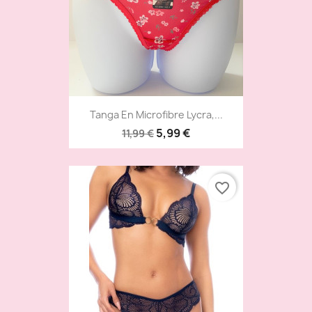
Tanga En Microfibre Lycra,...
5,99 €
11,99 €
favorite_border