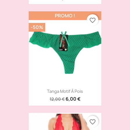
PROMO !
favorite_border
-50%
Tanga Motif À Pois
6,00 €
12,00 €
favorite_border