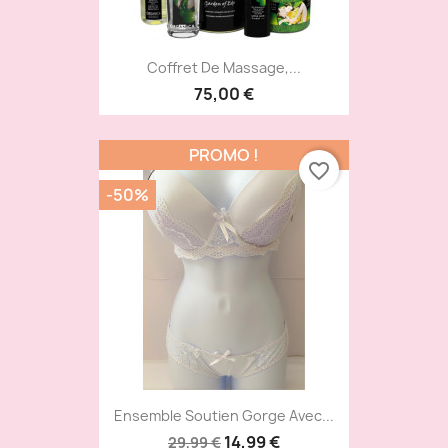
Coffret De Massage,...
75,00 €
PROMO !
favorite_border
-50%
Ensemble Soutien Gorge Avec...
14,99 €
29,99 €